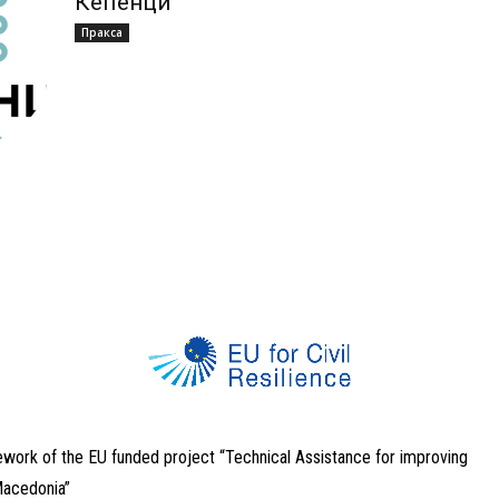
Кепенци
Пракса
ework of the EU funded project “Technical Assistance for improving
 Macedonia”