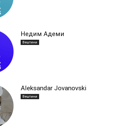
Недим Адеми
Вештини
Aleksandar Jovanovski
Вештини