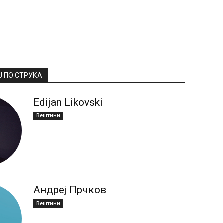
Ј ПО СТРУКА
Edijan Likovski
Вештини
Андреј Прчков
Вештини