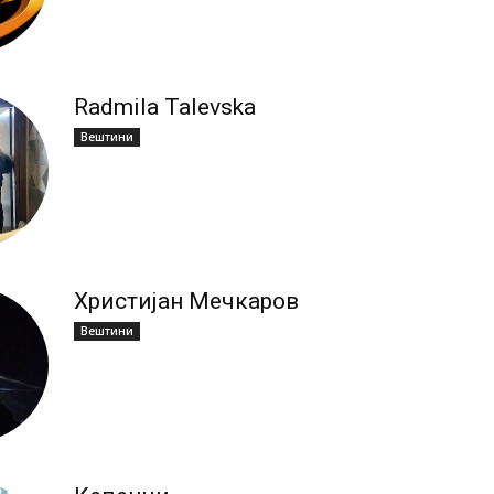
Radmila Talevska
Вештини
Христијан Мечкаров
Вештини