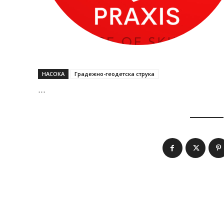
НАСОКА
Градежно-геодетска струка
…