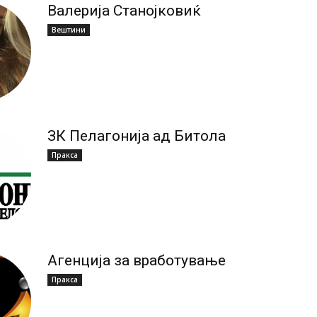
Валерија Станојковиќ
Вештини
ЗК Пелагонија ад Битола
Пракса
Агенција за вработување
Пракса