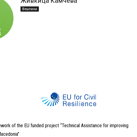
Живкица Камчева
Вештини
ework of the EU funded project “Technical Assistance for improving
 Macedonia”