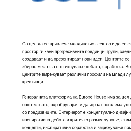
Со цел да се привлече младинскиот сектор и да се 
простор ги кани прогресивните поединци, групи, заед
создаваат и да презентираат нови идеи. Центрите се
збирно место за поттикнување дебата, соработка. Во
центрите вмрежуваат различни профили на млади луѓ
креативци.
Генералната платформа на Europe House има за цел д
општеството, охрабрувајќи ги да играат поголема у
со предизвиците. Ентериерот е концептуално дизајни
инспиративна дебата и критичко размислување, сти
концепти, инспиративна соработка и вмрежување пом