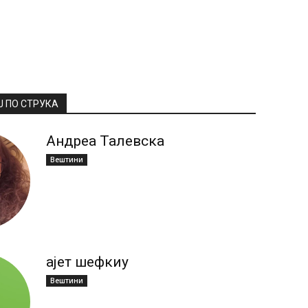
Ј ПО СТРУКА
Андреа Талевска
Вештини
ајет шефкиу
Вештини