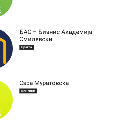
БАС – Бизнис Академија
Смилевски
Пракса
Сара Муратовска
Вештини