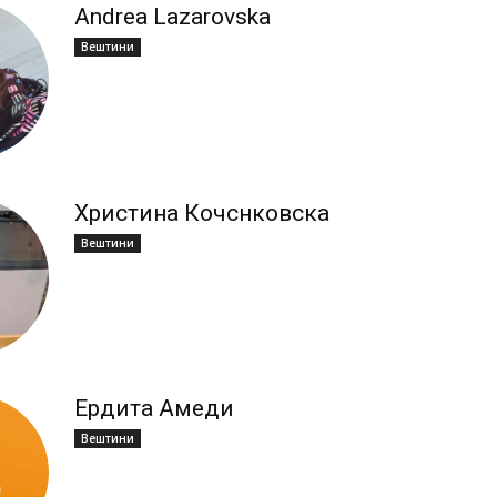
Andrea Lazarovska
Вештини
Христина Кочснковска
Вештини
Ердита Амеди
Вештини