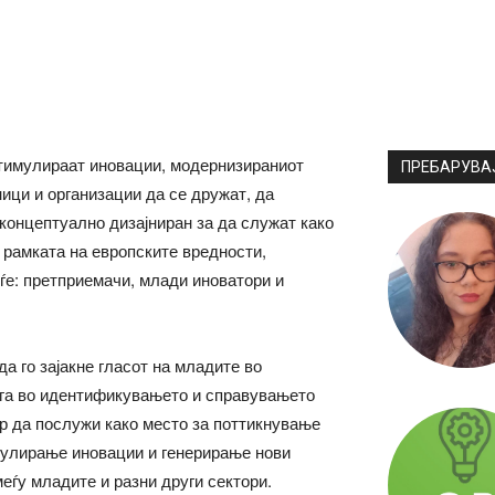
стимулираат иновации, модернизираниот
ПРЕБАРУВА
ници и организации да се дружат, да
 концептуално дизајниран за да служат како
 рамката на европските вредности,
е: претприемачи, млади иноватори и
а го зајакне гласот на младите во
лога во идентификувањето и справувањето
р да послужи како место за поттикнување
мулирање иновации и генерирање нови
еѓу младите и разни други сектори.