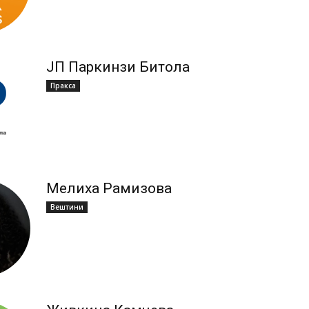
ЈП Паркинзи Битола
Пракса
Мелиха Рамизова
Вештини