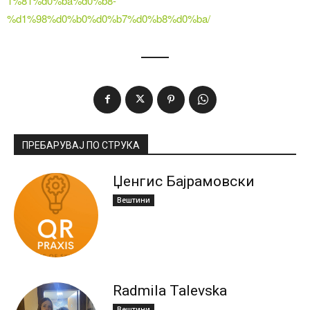
1%81%d0%ba%d0%b8-
%d1%98%d0%b0%d0%b7%d0%b8%d0%ba/
ПРЕБАРУВАЈ ПО СТРУКА
Џенгис Бајрамовски
Вештини
Radmila Talevska
Вештини