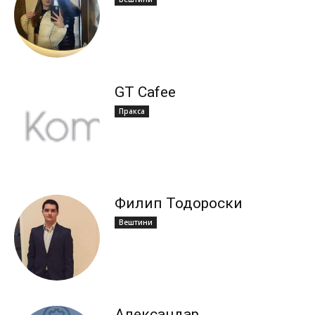
GT Cafee
Пракса
Филип Тодороски
Вештини
Александар