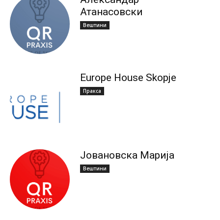
Атанасовски
Вештини
Europe House Skopje
Пракса
Јовановска Марија
Вештини