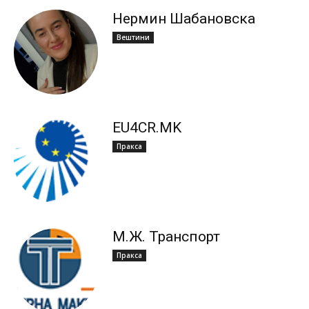
Нермин Шабановска
Вештини
ЕU4CR.MK
Пракса
М.Ж. Транспорт
Пракса