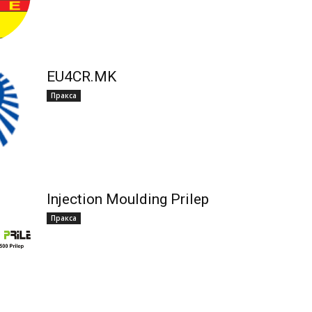
ЕU4CR.MK
Пракса
Injection Moulding Prilep
Пракса