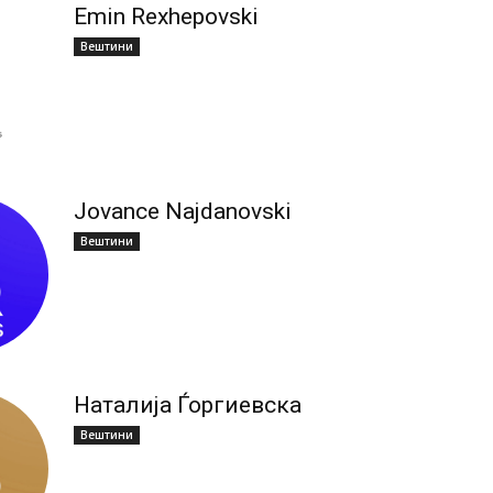
Emin Rexhepovski
Вештини
Jovance Najdanovski
Вештини
Наталија Ѓоргиевска
Вештини