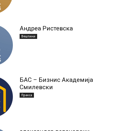
Андреа Ристевска
Вештини
БАС – Бизнис Академија
Смилевски
Пракса