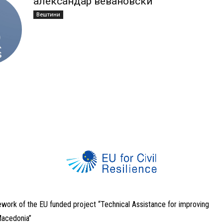
александар вевановски
Вештини
ework of the EU funded project “Technical Assistance for improving
 Macedonia”