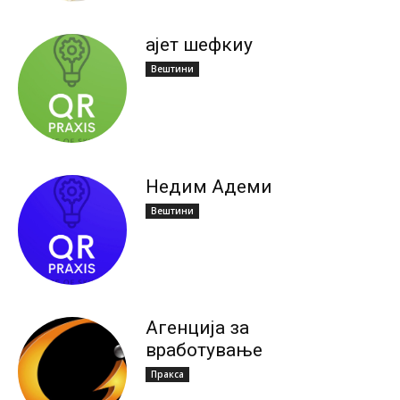
ајет шефкиу
Вештини
Недим Адеми
Вештини
Агенција за
вработување
Пракса