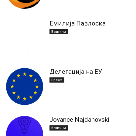
Емилија Павлоска
Вештини
Делегација на ЕУ
Пракса
Jovance Najdanovski
Вештини