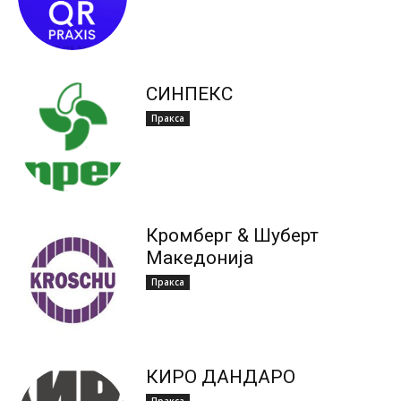
СИНПЕКС
Пракса
Кромберг & Шуберт
Македонија
Пракса
КИРО ДАНДАРО