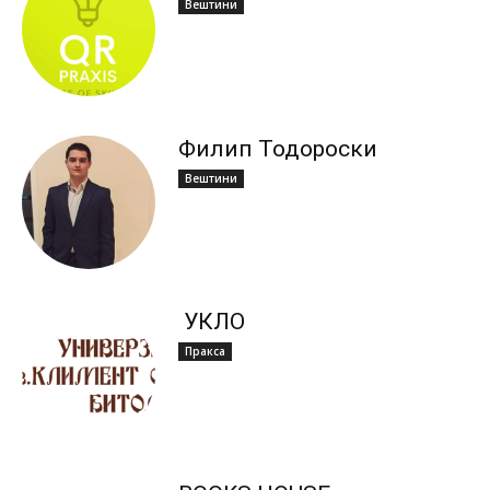
Вештини
Филип Тодороски
Вештини
УКЛО
Пракса