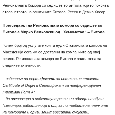
Регионалната Комора со седиште во Битола која го покрива
стопанството на општините Битола, Ресен и Демир Хисар.
Претседател на Регионалната комора со седиште во
Битола е Мирко Велковски од „Хемометал“ – Битола.
Голем број од услугите кои ги нуди Стопанската комора на
Македонија сега им се достапни на компаниите од овој
регион. Регионалната комора во Битола е задолжена за
следниве активности:
–
издавање на сертификати за потекло на стоката
Certificate of Origin и Сертификат за преференцијален
третман Form A;
– да организира и подготвува различни облици на обуки
(семинари, работилници и сл.) за потребите на членките
на Комората и други заинтересирани субјекти;