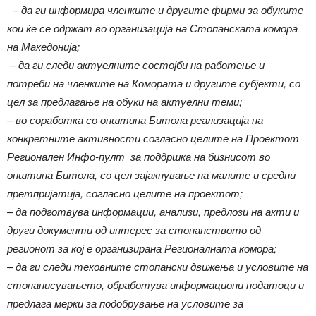
– да ги информира членките и другите фирми за обуките
кои ќе се одржат во организација на Стопанската комора
на Македонија;
– да ги следи актуелните состојби на работење и
потреби на членките на Комората и другите субјекти, со
цел за предлагање на обуки на актуeлни теми;
– во соработка со општина Битола реализација на
конкретните активности согласно целите на Проектот
Регионален Инфо-пулт за поддршка на бизнисот во
општина Битола, со цел зајакнување на малите и средни
претпријатија, согласно целите на проектот;
– да подготвува информации, анализи, предлози на акти и
други документи од интерес за стопанството од
регионот за кој е организирана Регионалната комора;
– да ги следи тековните стопански движења и условите на
стопанисувањето, обработува информациони податоци и
предлага мерки за подобрување на условите за