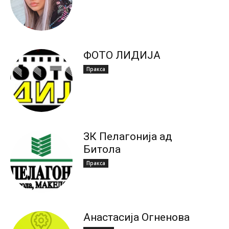
ФОТО ЛИДИЈА
Пракса
ЗК Пелагонија ад
Битола
Пракса
Анастасија Огненова