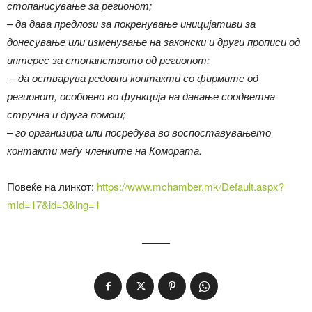
стопанисување за регионот;
– да дава предлози за покренување иницијативи за
донесување или изменување на законски и други прописи од
интерес за стопанството од регионот;
– да остварува редовни контакти со фирмите од
регионот, особоено во функција на давање соодветна
стручна и друга помош;
– го организира или посредува во воспоставувањето
контакти меѓу членките на Комората.
Повеќе на линкот:
https://www.mchamber.mk/Default.aspx?
mId=17&id=3&lng=1