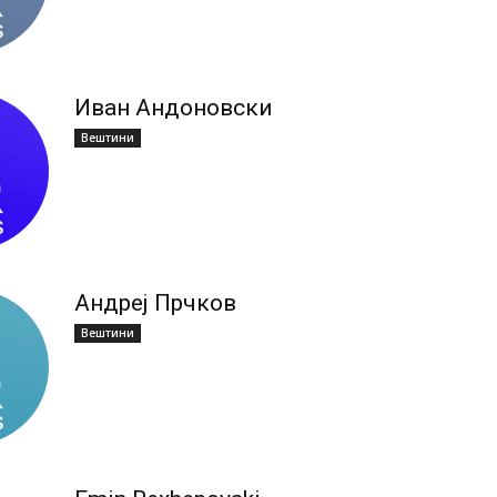
Иван Андоновски
Вештини
Андреј Прчков
Вештини