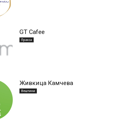
GT Cafee
Пракса
Живкица Камчева
Вештини