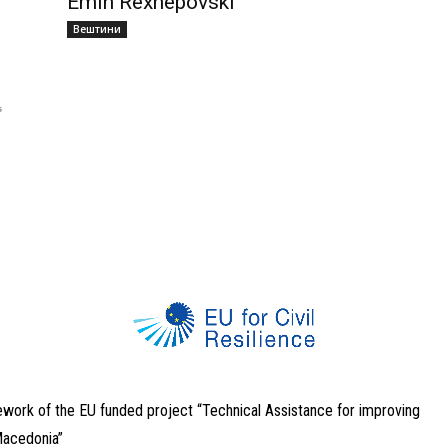
Emin Rexhepovski
Вештини
ework of the EU funded project “Technical Assistance for improving
 Macedonia”