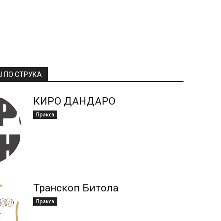
Ј ПО СТРУКА
КИРО ДАНДАРО
Пракса
Транскоп Битола
Пракса