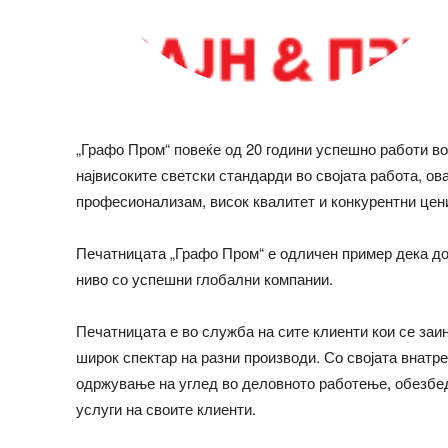
„Графо Пром“ повеќе од 20 години успешно работи во
највисоките светски стандарди во својата работа, ов
професионализам, висок квалитет и конкурентни цен
Печатницата „Графо Пром“ е одличен пример дека д
ниво со успешни глобални компании.
Печатницата е во служба на сите клиенти кои се заи
широк спектар на разни производи. Со својата внатр
одржување на углед во деловното работење, обезбе
услуги на своите клиенти.