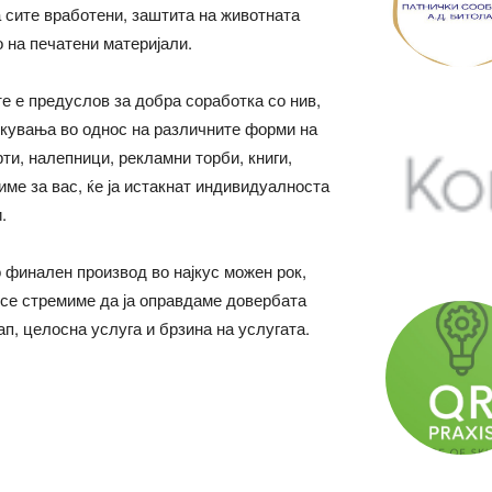
 сите вработени, заштита на животната
 на печатени материјали.
те е предуслов за добра соработка со нив,
екувања во однос на различните форми на
ти, налепници, рекламни торби, книги,
ме за вас, ќе ја истакнат индивидуалноста
.
 финален производ во најкус можен рок,
е се стремиме да ја оправдаме довербата
п, целосна услуга и брзина на услугата.