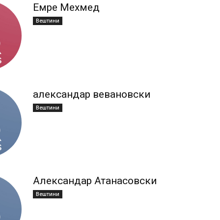
Емре Мехмед
Вештини
александар вевановски
Вештини
Александар Атанасовски
Вештини