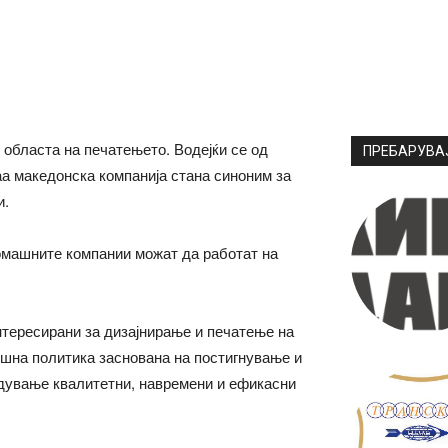
 областа на печатењето. Водејќи се од
ПРЕБАРУВА
аа македонска компанија стана синоним за
и.
омашните компании можат да работат на
нтересирани за дизајнирање и печатење на
ешна политика заснована на постигнување и
дување квалитетни, навремени и ефикасни