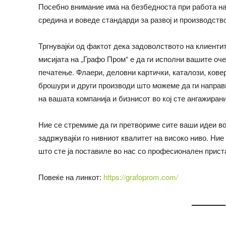
Посебно внимание има на безбедноста при работа на
средина и воведе стандарди за развој и производство
Тргнувајќи од фактот дека задоволството на клиенти
мисијата на „Графо Пром“ е да ги исполни вашите оч
печатење. Флаери, деловни картички, каталози, ковер
брошури и други производи што можеме да ги направи
на вашата компанија и бизнисот во кој сте ангажирани
Ние се стремиме да ги претвориме сите ваши идеи во
задржувајќи го нивниот квалитет на високо ниво. Ни
што сте ја поставиле во нас со професионален приста
Повеќе на линкот:
https://grafoprom.com/