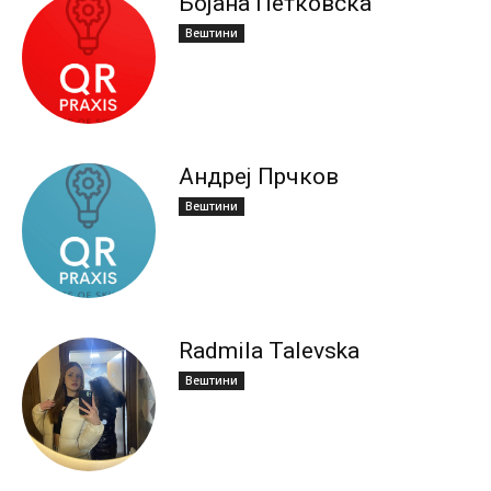
Бојана Петковска
Вештини
Андреј Прчков
Вештини
Radmila Talevska
Вештини