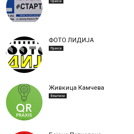
Пракса
ФОТО ЛИДИЈА
Пракса
Живкица Камчева
Вештини