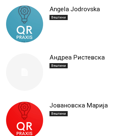
Angela Jodrovska
Вештини
Андреа Ристевска
Вештини
Јовановска Марија
Вештини