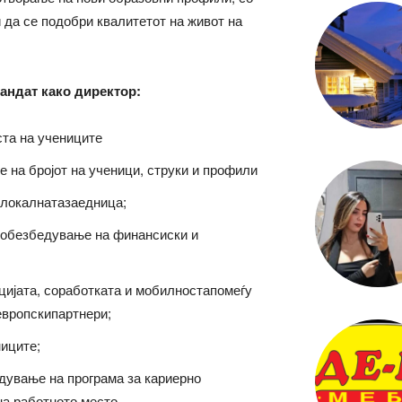
и да се подобри квалитетот на живот на
андат како директор:
та на учениците
е на бројот на ученици, струки и профили
 локалнатазаедница;
 обезбедување на финансиски и
ијата, соработката и мобилностапомеѓу
вропскипартнери;
иците;
дување на програма за кариерно
на работното место