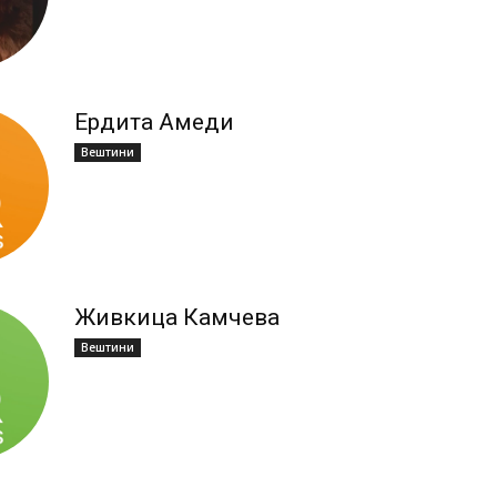
Ердита Амеди
Вештини
Живкица Камчева
Вештини