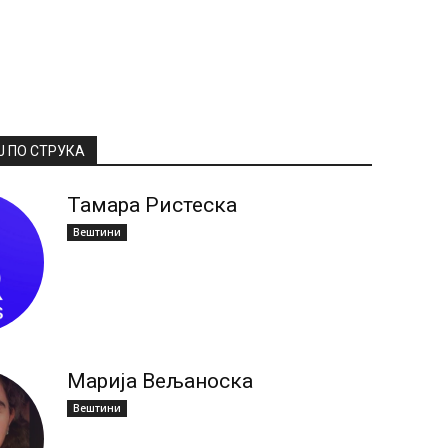
Ј ПО СТРУКА
Тамара Ристеска
Вештини
Марија Вељаноска
Вештини