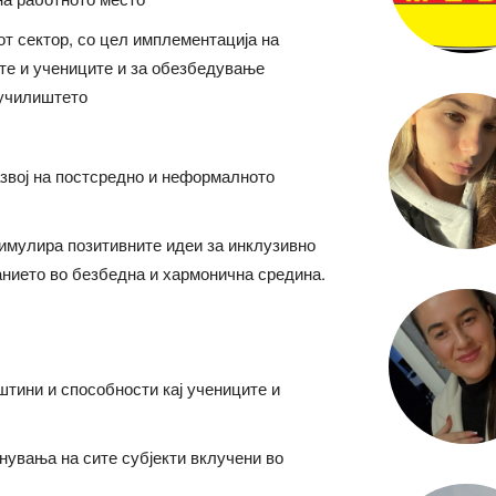
от сектор, со цел имплементација на
ите и учениците и за обезбедување
 училиштето
азвој на постсредно и неформалното
имулира позитивните идеи за инклузивно
анието во безбедна и хармонична средина.
тини и способности кај учениците и
нувања на сите субјекти вклучени во