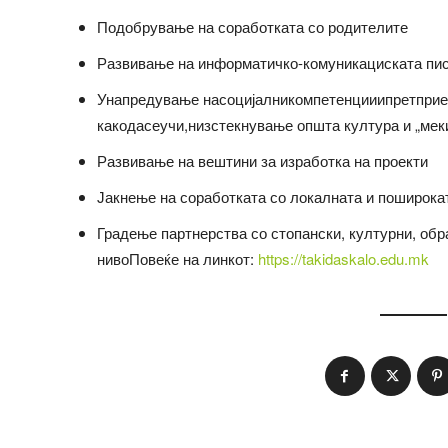
Подобрување на соработката со родителите
Развивање на информатичко-комуникациската пи
Унапредување насоцијалникомпетенцииипретпри
какодасеучи,низстекнување општа култура и „мек
Развивање на вештини за изработка на проекти
Јакнење на соработката со локалната и поширока
Градење партнерства со стопански, културни, обр
нивоПовеќе на линкот:
https://takidaskalo.edu.mk