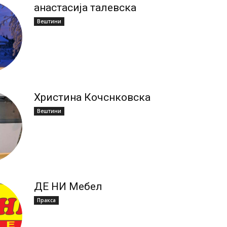
анастасија талевска
Вештини
Христина Кочснковска
Вештини
ДЕ НИ Мебел
Пракса