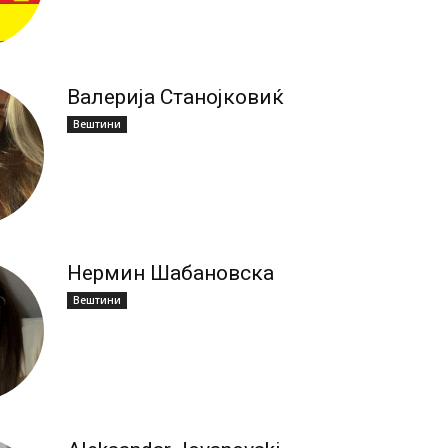
Валерија Станојковиќ
Вештини
Нермин Шабановска
Вештини