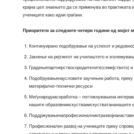
крајна цел знаењето да се применува во практиката 
учениците како идни граѓани.
Приоритети за следните четири години од мојот м
Континуирано подобрување на успехот и редовнос
Јакнење на рејтингот на училиштето и зголемувањ
Градењепартнерствосородителите(семејството) и
Подобрувањенаусловите заучењеи работа, преку
материјално-технички ресурси
Меѓународнасоработка – поттикнувањена интеракц
нашите образовниискустваиискустватананашите е
Поддржувањенапрофесионалниотразвојнанаставн
Професионален развој на учениците преку спрове
советување и преку проекти и програми за учење 