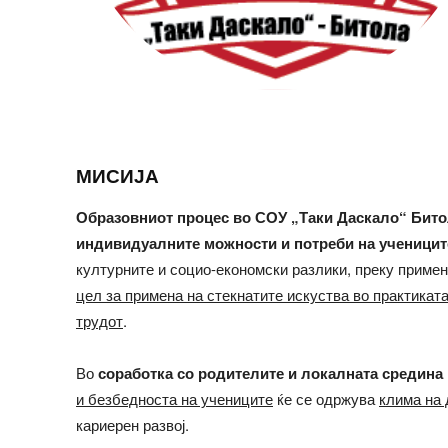
МИСИЈА
Образовниот процес во СОУ „Таки Даскало“ Бито
индивидуалните можности и потреби на ученицит
културните и социо-економски разлики, преку приме
цел за примена на стекнатите искуства во практикат
трудот
.
Во
соработка со родителите и локалната средина
и безбедноста на учениците
ќе се одржува
клима на 
кариерен развој.