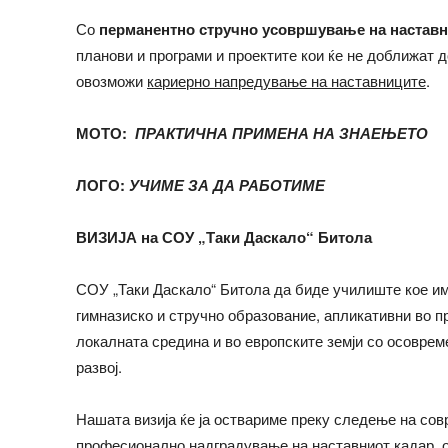
Со
перманентно стручно усовршување на наставн
планови и програми и проектите кои ќе не доближат д
овозможи
кариерно напредување на наставниците
.
МОТО:
ПРАКТИЧНА ПРИМЕНА НА ЗНАЕЊЕТО
ЛОГО:
УЧИМЕ ЗА ДА РАБОТИМЕ
ВИЗИЈА
на СОУ „Таки Даскало“ Битола
СОУ „Таки Даскало“ Битола да биде училиште кое и
гимназиско и стручно образование, апликативни во пр
локалната средина и во европските земји со осовре
развој.
Нашата визија ќе ја оствариме преку следење на сов
професионално надградување на наставниот кадар, 