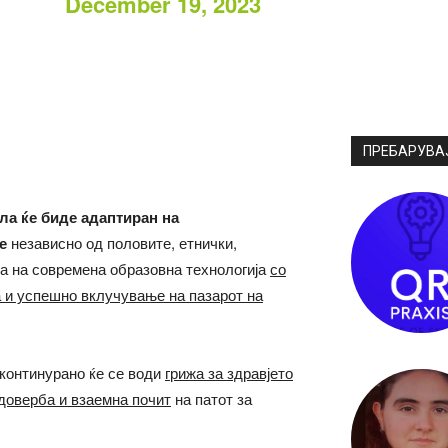
December 19, 2023
ПРЕБАРУВА
ла ќе биде адаптиран на
е
независно од половите, етнички,
на на современа образовна технологија
со
а
и успешно вклучување на пазарот на
континурано ќе се води
грижа за здравјето
доверба и взаемна почит
на патот за