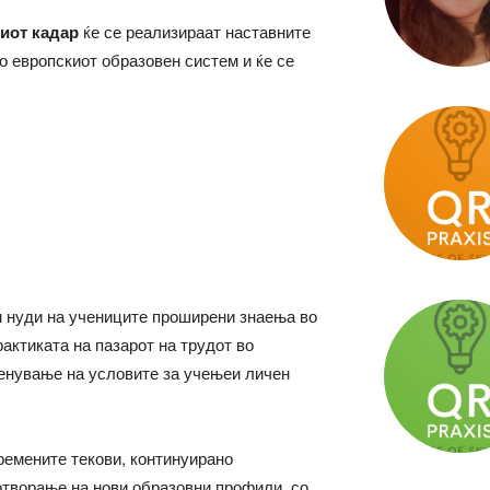
иот кадар
ќе се реализираат наставните
о европскиот образовен систем и ќе се
м нуди на учениците проширени знаења во
актиката на пазарот на трудот во
менување на условите за учењеи личен
ремените текови, континуирано
отворање на нови образовни профили, со