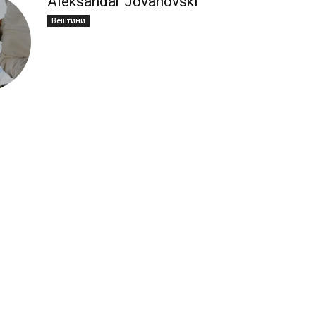
Aleksandar Jovanovski
Вештини