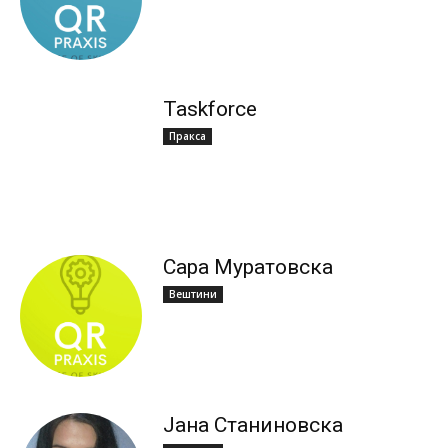
Taskforce
Пракса
Сара Муратовска
Вештини
Јана Станиновска