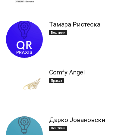
Тамара Ристеска
Вештини
Comfy Angel
Пракса
Дарко Јовановски
Вештини