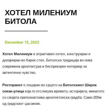
ХОТЕЛ МИЛЕНИУМ
БИТОЛА
December 15, 2023
Хотел Милениум
е атрактивен хотел, конструиран и
дизајниран во барок стил, Битолска традиција во нова
современа архитектура и беспрекорен ентериер за
автентично чувство.
Ресторанот
е лоциран во срцето на
Битолскиот Широк
сокак-улица
која го отсликува времето, историјата, минатото
со својата препознатлива архитектонска градба. Само 200м
од градскиот цасовник.