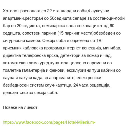
Хотелот располага со 22 стандардни соби,4 луксузни
апартмани,ресторан со 50седишта,сепаре за состаноци-лоби
бар со 20 седишта, семинарска сала со капацитет од 60
седишта, сопствен паркинг (15 паркинг места)обезбеден со
сигурносни камери. Секоја соба е опремена со ТВ
приемник,кабловска програма,интернет конекција, минибар,
директна телефонска врска, детектори за пожар и чад,
автоматски клима уред,купатила целосно опремени со
тоалетна галантерија и фенови, ексклузивни туш кабини со
сауна и џакузи када во апартманите, електронски
безбедносен систем клуч-картица, 24 часа рецепција,
депозит сеф за секоја соба.
Повеќе на линкот:
https://www.facebook.com/pages/Hotel-Milenium-